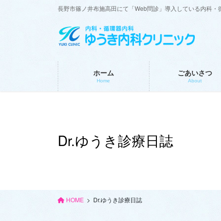
コ
ナ
長野市篠ノ井布施高田にて「Web問診」導入している内科・
ン
ビ
テ
ゲ
ン
ー
ツ
シ
に
ョ
ホーム
ごあいさつ
移
ン
Home
About
動
に
移
動
Dr.ゆうき診療日誌
HOME
Dr.ゆうき診療日誌