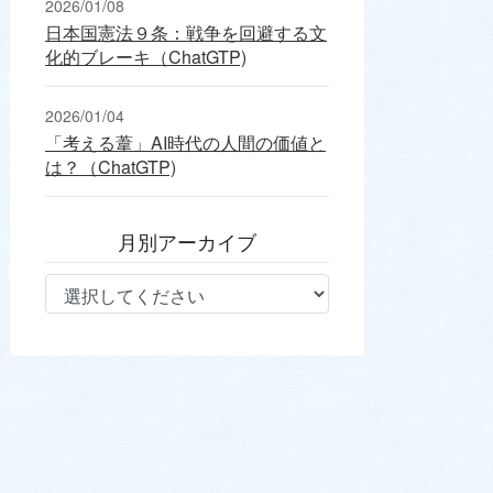
2026/01/08
日本国憲法９条：戦争を回避する文
化的ブレーキ（ChatGTP)
2026/01/04
「考える葦」AI時代の人間の価値と
は？（ChatGTP)
月別アーカイブ