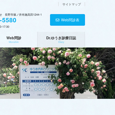
サイトマップ
 長野市篠ノ井布施高田1244-1
-5580
Web問診表
0-17:30
Web問診
Dr.ゆうき診療日誌
Monshin
Diary