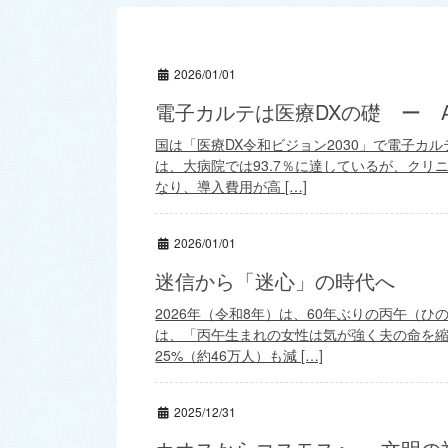
2026/01/01
電子カルテは医療DXの礎 ー 
国は「医療DX令和ビジョン2030」で電子カ
は、大病院では93.7％に達しているが、クリ
なり、導入費用が高 […]
2026/01/01
迷信から「迷心」の時代へ
2026年（令和8年）は、60年ぶりの丙午（ひ
は、「丙午生まれの女性は気が強く夫の命を
25%（約46万人）も減 […]
2025/12/31