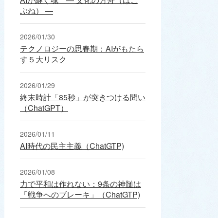
ぶね） ―
2026/01/30
テクノロジーの思春期：AIがもたら
す５大リスク
2026/01/29
終末時計「85秒」が突きつける問い
（ChatGPT）
2026/01/11
AI時代の民主主義（ChatGTP)
2026/01/08
力で平和は作れない：9条の神髄は
「戦争へのブレーキ」（ChatGTP)