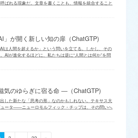
と呼ばれる現象だ。文章を書くことも、情報を統合すること
I」が開く新しい知の扉（ChatGTP)
「AIは人間を超えるか」という問いを立てる。しかし、その
。AIが進化するほどに、私たちは逆に“人間とは何か”を問
気のゆらぎに宿る命 ―（ChatGTP)
み出した新たな「思考の形」なのかもしれない。テキサス大
ピュータ――ニューロモルフィック・チップは、その問いへ
ペ
ペ
ペ
2
3
…
22
»