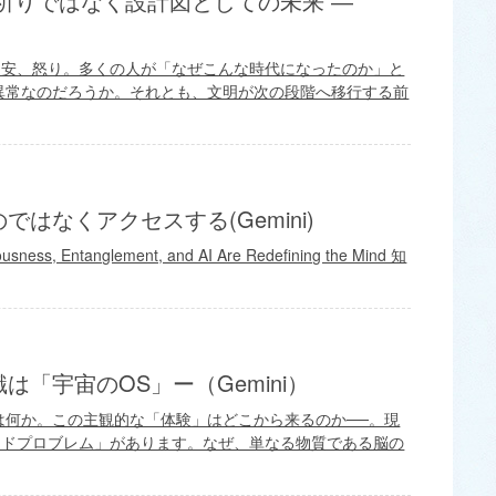
の祈りではなく設計図としての未来 ―
不安、怒り。多くの人が「なぜこんな時代になったのか」と
異常なのだろうか。それとも、文明が次の段階へ移行する前
はなくアクセスする(Gemini)
usness, Entanglement, and AI Are Redefining the Mind 知
「宇宙のOS」ー（Gemini）
は何か。この主観的な「体験」はどこから来るのか──。現
ードプロブレム」があります。なぜ、単なる物質である脳の