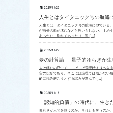
2025/11/26
人生とはタイタニック号の航海である（
人生とは、タイタニック号の航海に似ている。
が自分の船が沈むなどと思いもしない。 しか
あったり、別れであったり、運 […]
2025/11/22
夢の計算論──量子的ゆらぎが生む
人は眠りの只中で、しばしば覚醒時よりも自
宙の投影であり、そこには論理では届かない
的に読み解こうとする試みが進んで […]
2025/11/16
「認知的負債」の時代に、生きた思
便利さが人間を救うのか、それとも奪うのか。