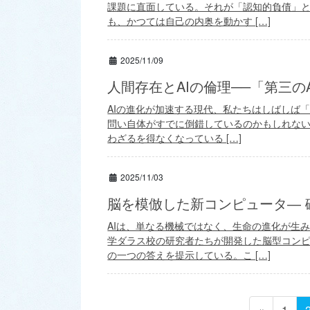
課題に直面している。それが「認知的負債」
も、かつては自己の内奥を動かす […]
2025/11/09
人間存在とAIの倫理──「第三のA
AIの進化が加速する現代、私たちはしばしば
問い自体がすでに倒錯しているのかもしれない
わざるを得なくなっている […]
2025/11/03
脳を模倣した新コンピュータ― 磁
AIは、単なる機械ではなく、生命の進化が生
学ダラス校の研究者たちが開発した脳型コン
の一つの答えを提示している。こ […]
投
ペ
«
1