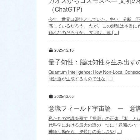
カオスからコスモスへ― 文明
（ChatGTP)
今年、世界は混沌としていた。争い、分断、
感じているだろう。 だが、この混乱は本当に
触れなのだろうか。 文明は、連 […]
2025/12/16
量子知性：脳は知性を生み出すので
Quantum Intelligence: How Non-Local Conscio
能は脳が生成するものではな […]
2025/12/05
意識フィールド宇宙論 ー 意識は
私たちの常識を覆す「意識」の正体 「私」と
代科学における最大の謎の一つに「意識のハ
神経活動から、夕焼けの美しさや […]