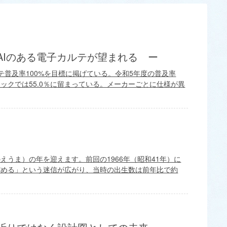
AIのある電子カルテが望まれる ー
ルテ普及率100%を目標に掲げている。令和5年度の普及率
ニックでは55.0％に留まっている。メーカーごとに仕様が異
のえうま）の年を迎えます。前回の1966年（昭和41年）に
縮める」という迷信が広がり、当時の出生数は前年比で約