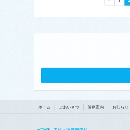
稿
ー
ジ
の
ペ
ー
ジ
送
り
ホーム
ごあいさつ
診療案内
お知らせ