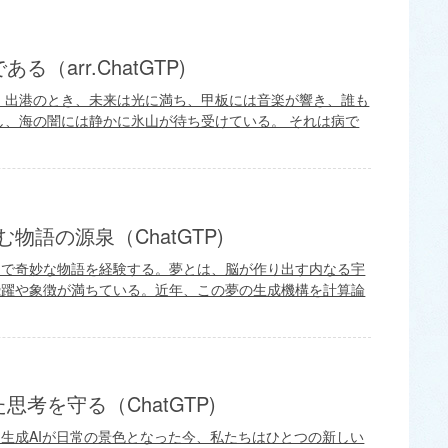
arr.ChatGTP)
 出港のとき、未来は光に満ち、甲板には音楽が響き、誰も
し、海の闇には静かに氷山が待ち受けている。 それは病で
物語の源泉（ChatGTP)
由で奇妙な物語を経験する。夢とは、脳が作り出す内なる宇
飛躍や象徴が満ちている。近年、この夢の生成機構を計算論
考を守る（ChatGTP)
生成AIが日常の景色となった今、私たちはひとつの新しい